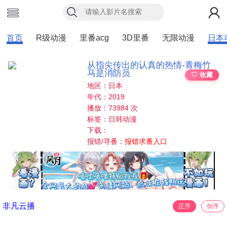
首页
R级动漫
里番acg
3D里番
无限动漫
日本
从指尖传出的认真的热情-青梅竹
马是消防员
♡ 收藏
地区：日本
年代：2019
播放：73984 次
标签：日韩动漫
下载：
报错/寻番：
报错求番入口
非凡云播
正序
倒序