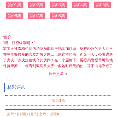
第01集
第02集
第03集
第04集
第05集
第06集
第07集
第08集
简介
“喂，我很轻浮吗？”
凉某天被青梅竹马的消防员飒马拜托参加联谊。这样轻浮的男人并不
在凉能够接受的恋爱对象之内……凉这样想着，但某一天，公寓遭遇
了火灾，凉决定住飒马的房间！在一个屋檐下，要提高警惕尽可能地
保持距离……但看到飒马从火灾中救她时所受的伤，凉不由得靠近了
他——
展开更多 ▼
明明和这家伙做青梅竹马就好了。但第一次看到他那火热的眼神，已
经…无法拒绝——
精彩评论
暂无评论
提示：
[注册]
/
[登入]
之后才能回复。