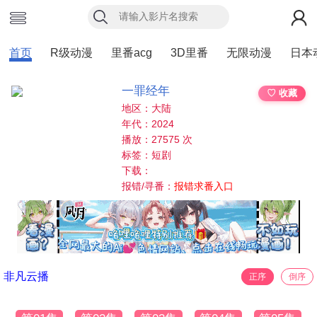
首页
R级动漫
里番acg
3D里番
无限动漫
日本
一罪经年
♡ 收藏
地区：大陆
年代：2024
播放：27575 次
标签：短剧
下载：
报错/寻番：
报错求番入口
非凡云播
正序
倒序