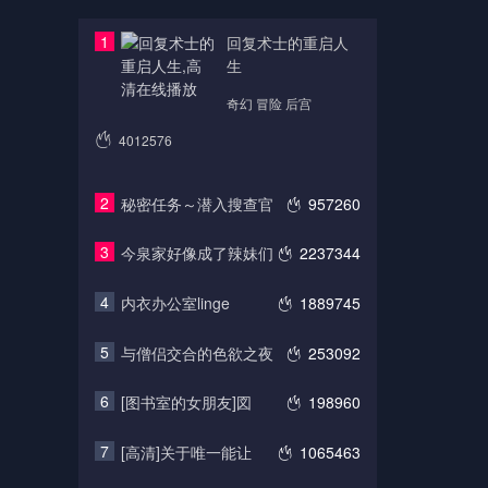
1
回复术士的重启人
生
奇幻 冒险 后宫
4012576
2
秘密任务～潜入搜查官
957260
3
今泉家好像成了辣妹们
2237344
4
内衣办公室linge
1889745
5
与僧侣交合的色欲之夜
253092
6
[图书室的女朋友]図
198960
7
[高清]关于唯一能让
1065463