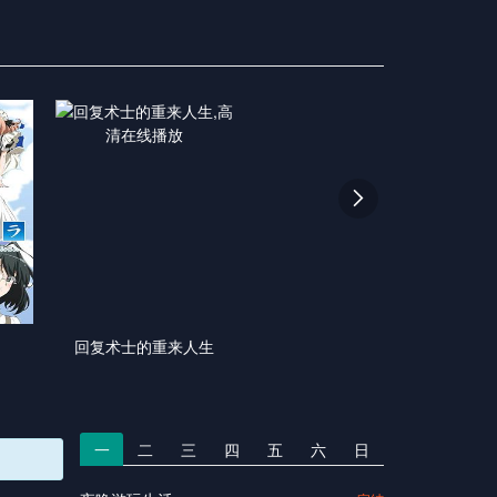

回复术士的重来人生
一
二
三
四
五
六
日