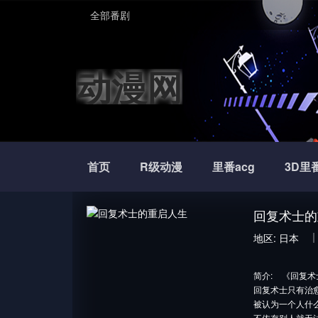
全部番剧
动漫网
首页
R级动漫
里番acg
3D里
回复术士的
地区:
日本
简介:
《回复术
回复术士只有治
被认为一个人什
不依存别人就无