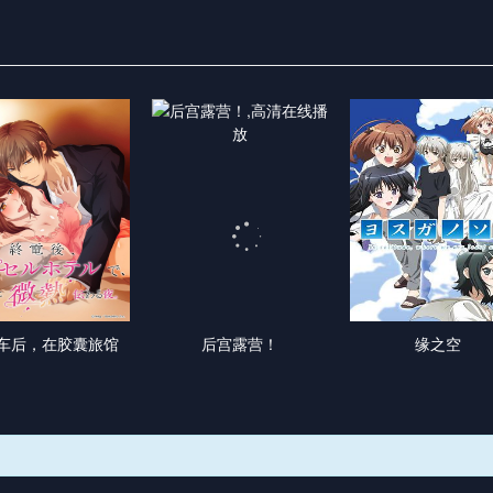
车后，在胶囊旅馆
后宫露营！
缘之空