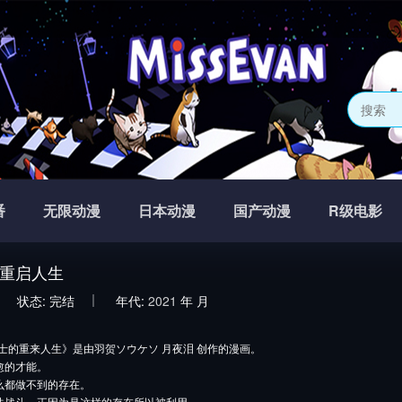
番
无限动漫
日本动漫
国产动漫
R级电影
重启人生
状态:
完结
年代:
2021
年
月
士的重来人生》是由羽贺ソウケソ 月夜泪 创作的漫画。
愈的才能。
么都做不到的存在。
法战斗，正因为是这样的存在所以被利用。