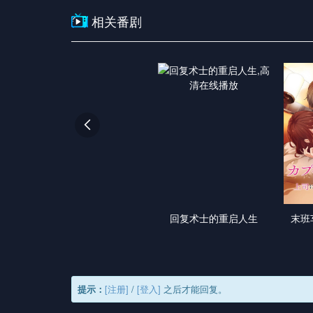
相关番剧

回复术士的重启人生
末班
提示：
[注册]
/
[登入]
之后才能回复。