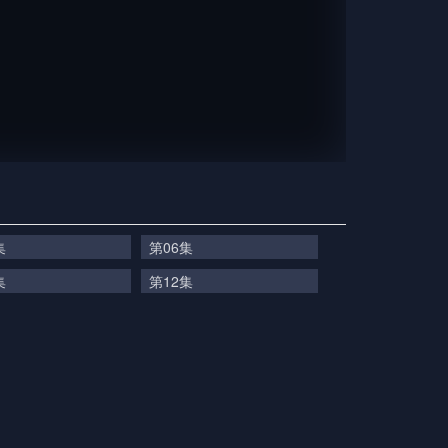
集
第06集
集
第12集