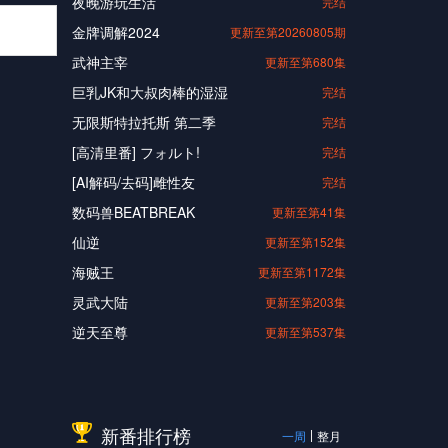
夜晚游玩生活
完结
金牌调解2024
更新至第20260805期
武神主宰
更新至第680集
巨乳JK和大叔肉棒的湿湿
完结
无限斯特拉托斯 第二季
完结
[高清里番] フォルト!
完结
[AI解码/去码]雌性友
完结
数码兽BEATBREAK
更新至第41集
仙逆
更新至第152集
海贼王
更新至第1172集
灵武大陆
更新至第203集
逆天至尊
更新至第537集
新番排行榜
一周
整月