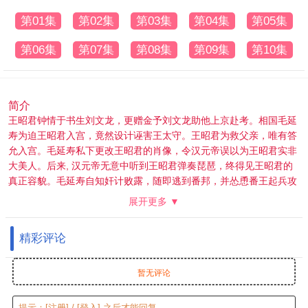
第01集
第02集
第03集
第04集
第05集
第06集
第07集
第08集
第09集
第10集
简介
王昭君钟情于书生刘文龙，更赠金予刘文龙助他上京赴考。相国毛延
寿为迫王昭君入宫，竟然设计诬害王太守。王昭君为救父亲，唯有答
允入宫。毛延寿私下更改王昭君的肖像，令汉元帝误以为王昭君实非
大美人。后来, 汉元帝无意中听到王昭君弹奏琵琶，终得见王昭君的
真正容貌。毛延寿自知奸计败露，随即逃到番邦，并怂恿番王起兵攻
打中原，迫汉元帝献上王昭君。王昭君为拯救国家，最终出塞和番。
展开更多 ▼
而刘文龙虽高中状元，但也只得目送爱人远去。
精彩评论
暂无评论
提示：
[注册]
/
[登入]
之后才能回复。