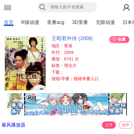
首页
R级动漫
里番acg
3D里番
无限动漫
日本
王昭君外传 (2009)
♡ 收藏
地区：香港
年代：2009
播放：8741 次
标签：理论片
下载：
报错/寻番：
报错求番入口
暴风播放器
正序
倒序