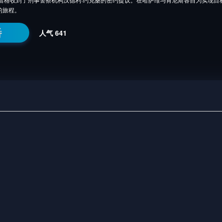
的旅程。
番
人气
641