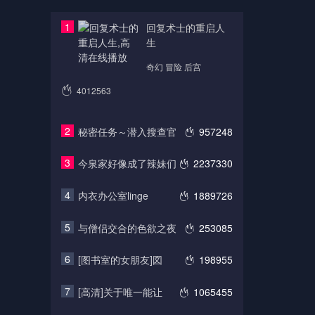
1
回复术士的重启人
生
奇幻 冒险 后宫
4012563
2
秘密任务～潜入搜查官
957248
3
今泉家好像成了辣妹们
2237330
4
内衣办公室linge
1889726
5
与僧侣交合的色欲之夜
253085
6
[图书室的女朋友]図
198955
7
[高清]关于唯一能让
1065455