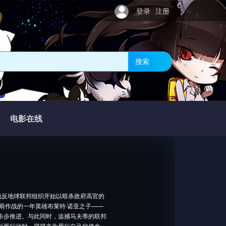
登录
注册
搜索
电影在线
蒂”的反地球联邦组织开始以暗杀政府高官的
肩作战的一年英雄布莱特·诺亚之子——
而步步推进。与此同时，追捕马夫蒂的联邦
目标而行动时，琪琪亦为履行自己的使命，