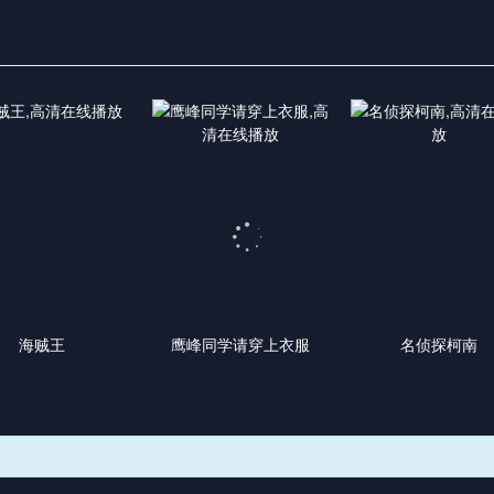
海贼王
鹰峰同学请穿上衣服
名侦探柯南