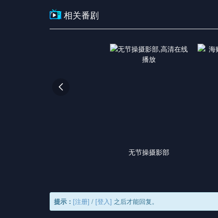
相关番剧

无节操摄影部
提示：
[注册]
/
[登入]
之后才能回复。