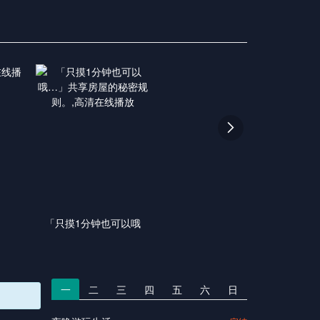

「只摸1分钟也可以哦
一
二
三
四
五
六
日