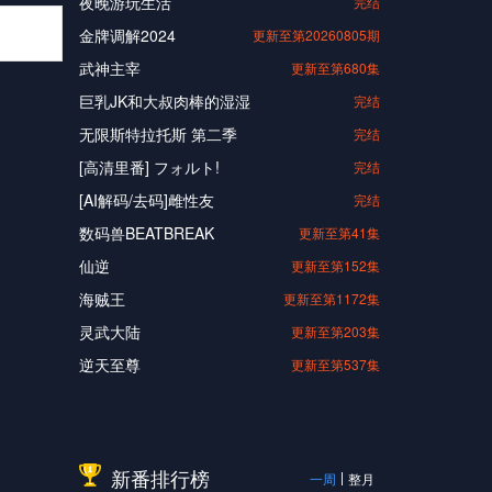
夜晚游玩生活
完结
金牌调解2024
更新至第20260805期
武神主宰
更新至第680集
巨乳JK和大叔肉棒的湿湿
完结
无限斯特拉托斯 第二季
完结
[高清里番] フォルト!
完结
[AI解码/去码]雌性友
完结
数码兽BEATBREAK
更新至第41集
仙逆
更新至第152集
海贼王
更新至第1172集
灵武大陆
更新至第203集
逆天至尊
更新至第537集
新番排行榜
一周
整月