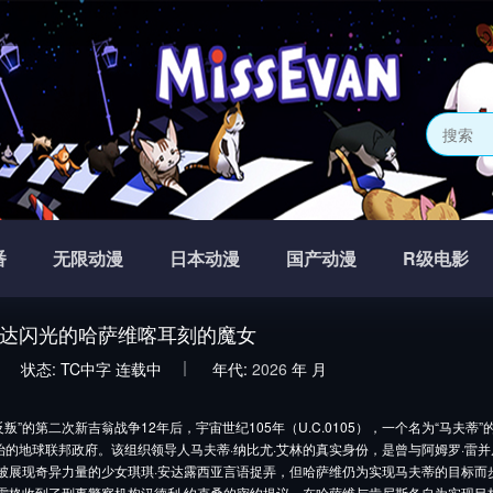
番
无限动漫
日本动漫
国产动漫
R级电影
达闪光的哈萨维喀耳刻的魔女
状态:
TC中字
连载中
年代:
2026
年
月
反叛”的第二次新吉翁战争12年后，宇宙世纪105年（U.C.0105），一个名为“马夫
治的地球联邦政府。该组织领导人马夫蒂·纳比尤·艾林的真实身份，是曾与阿姆罗·雷并
虽被展现奇异力量的少女琪琪·安达露西亚言语捉弄，但哈萨维仍为实现马夫蒂的目标
斯雷格收到了刑事警察机构汉德利·约克桑的密约提议。在哈萨维与肯尼斯各自为实现