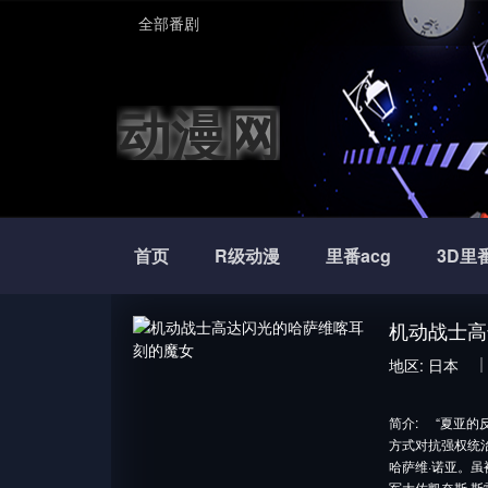
全部番剧
动漫网
首页
R级动漫
里番acg
3D里
机动战士高
地区:
日本
简介:
“夏亚的
方式对抗强权统
哈萨维·诺亚。
军大佐凯奈斯·